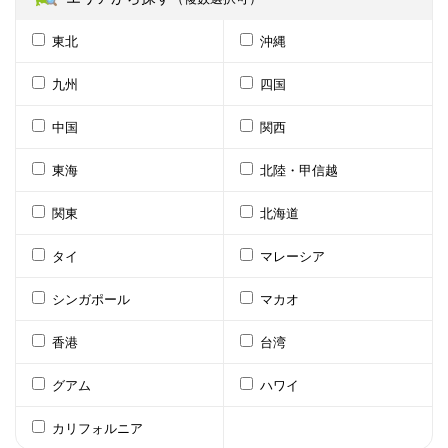
東北
沖縄
九州
四国
中国
関西
東海
北陸・甲信越
関東
北海道
タイ
マレーシア
シンガポール
マカオ
香港
台湾
グアム
ハワイ
カリフォルニア