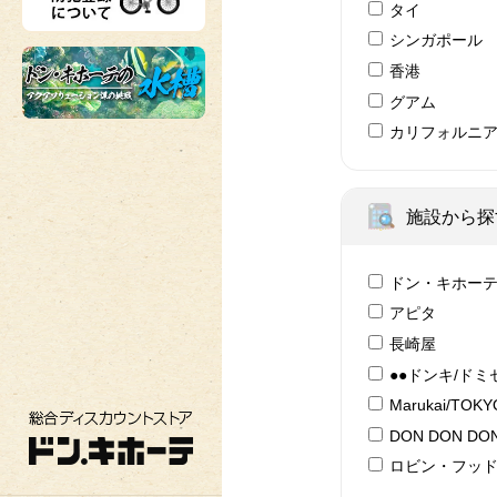
タイ
シンガポール
香港
グアム
カリフォルニ
施設から探
ドン・キホー
アピタ
長崎屋
●●ドンキ/ドミ
Marukai/TOK
総合ディスカウントストア ドン・キホーテ
DON DON DON
ロビン・フッ