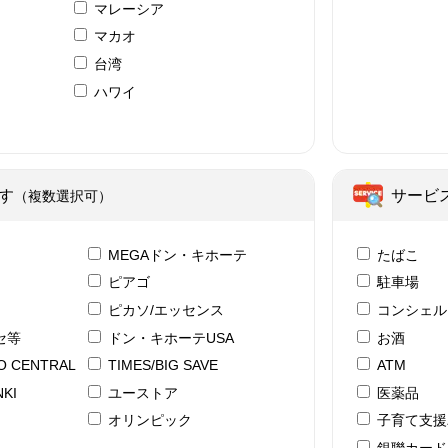
マレーシア
マカオ
台湾
ハワイ
ア
す
サービ
（複数選択可）
テ
MEGAドン・キホーテ
たばこ
ピアゴ
駐車場
ピカソ/エッセンス
コンシェル
セ等
ドン・キホーテUSA
お酒
YO CENTRAL
TIMES/BIG SAVE
ATM
KI
ユーストア
医薬品
ド
オリンピック
子育て支援
銀聯カード