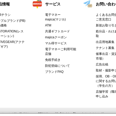
品情報
サービス
お問い合わ
Bチラシ
電子マネー
よくあるお問合
majica(マジカ)
ご意見窓口
プルブランド(PB)
熱価格
ATM
新規お取り引
STORATION(レス
共通ギフトカード
処分品・わけ
ーション)
取
majicaクーポン
TIVEGEAR(アクテ
出店用地募集
マル得サービス
ギア)
テナント募集
電子マネーご利用可能
店舗
催事出店・賃
市場）
免税手続き
広告出稿
防犯登録について
取材・撮影申
ブランドFAQ
採用、OB・O
に関するお問
（学生の方）
店舗学習（職
申し込み
ーシャルメディアポリシー
PPIHグループ公式サイト一覧
イベントカレンダー