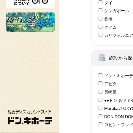
タイ
シンガポール
香港
グアム
カリフォルニ
施設から探
ドン・キホー
アピタ
長崎屋
●●ドンキ/ドミ
Marukai/TOK
総合ディスカウントストア ドン・キホーテ
DON DON DON
ロビン・フッ