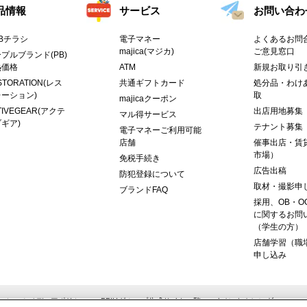
品情報
サービス
お問い合わ
Bチラシ
電子マネー
よくあるお問合
majica(マジカ)
ご意見窓口
プルブランド(PB)
熱価格
ATM
新規お取り引
STORATION(レス
共通ギフトカード
処分品・わけ
ーション)
取
majicaクーポン
TIVEGEAR(アクテ
出店用地募集
マル得サービス
ギア)
テナント募集
電子マネーご利用可能
店舗
催事出店・賃
市場）
免税手続き
広告出稿
防犯登録について
取材・撮影申
ブランドFAQ
採用、OB・O
に関するお問
（学生の方）
店舗学習（職
申し込み
ーシャルメディアポリシー
PPIHグループ公式サイト一覧
イベントカレンダー