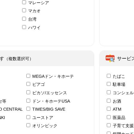
マレーシア
マカオ
台湾
ハワイ
ア
す
サービ
（複数選択可）
テ
MEGAドン・キホーテ
たばこ
ピアゴ
駐車場
ピカソ/エッセンス
コンシェル
セ等
ドン・キホーテUSA
お酒
YO CENTRAL
TIMES/BIG SAVE
ATM
KI
ユーストア
医薬品
ド
オリンピック
子育て支援
銀聯カード