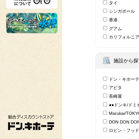
タイ
シンガポール
香港
グアム
カリフォルニ
施設から探
ドン・キホー
アピタ
長崎屋
●●ドンキ/ドミ
Marukai/TOK
総合ディスカウントストア ドン・キホーテ
DON DON DON
ロビン・フッ