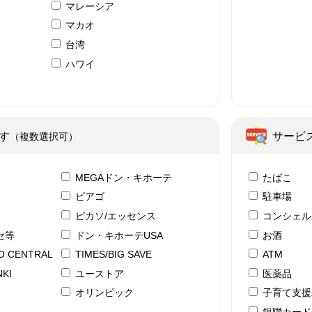
マレーシア
マカオ
台湾
ハワイ
ア
す
サービ
（複数選択可）
テ
MEGAドン・キホーテ
たばこ
ピアゴ
駐車場
ピカソ/エッセンス
コンシェル
セ等
ドン・キホーテUSA
お酒
YO CENTRAL
TIMES/BIG SAVE
ATM
KI
ユーストア
医薬品
ド
オリンピック
子育て支援
銀聯カード