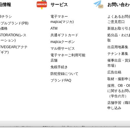
品情報
サービス
お問い合わ
Bチラシ
電子マネー
よくあるお問合
majica(マジカ)
ご意見窓口
プルブランド(PB)
熱価格
ATM
新規お取り引
STORATION(レス
共通ギフトカード
処分品・わけ
ーション)
取
majicaクーポン
TIVEGEAR(アクテ
出店用地募集
マル得サービス
ギア)
テナント募集
電子マネーご利用可能
店舗
催事出店・賃
市場）
免税手続き
広告出稿
防犯登録について
取材・撮影申
ブランドFAQ
採用、OB・O
に関するお問
（学生の方）
店舗学習（職
申し込み
ーシャルメディアポリシー
PPIHグループ公式サイト一覧
イベントカレンダー