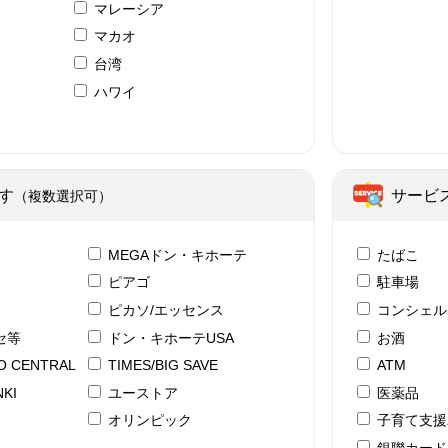
マレーシア
マカオ
台湾
ハワイ
ア
す
サービ
（複数選択可）
テ
MEGAドン・キホーテ
たばこ
ピアゴ
駐車場
ピカソ/エッセンス
コンシェル
セ等
ドン・キホーテUSA
お酒
YO CENTRAL
TIMES/BIG SAVE
ATM
KI
ユーストア
医薬品
ド
オリンピック
子育て支援
銀聯カード