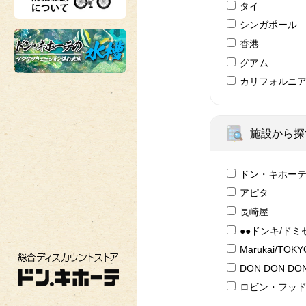
タイ
シンガポール
香港
グアム
カリフォルニ
施設から探
ドン・キホー
アピタ
長崎屋
●●ドンキ/ドミ
Marukai/TOK
総合ディスカウントストア ドン・キホーテ
DON DON DON
ロビン・フッ