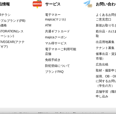
品情報
サービス
お問い合わ
Bチラシ
電子マネー
よくあるお問合
majica(マジカ)
ご意見窓口
プルブランド(PB)
熱価格
ATM
新規お取り引
STORATION(レス
共通ギフトカード
処分品・わけ
ーション)
取
majicaクーポン
TIVEGEAR(アクテ
出店用地募集
マル得サービス
ギア)
テナント募集
電子マネーご利用可能
店舗
催事出店・賃
市場）
免税手続き
広告出稿
防犯登録について
取材・撮影申
ブランドFAQ
採用、OB・O
に関するお問
（学生の方）
店舗学習（職
申し込み
ーシャルメディアポリシー
PPIHグループ公式サイト一覧
イベントカレンダー