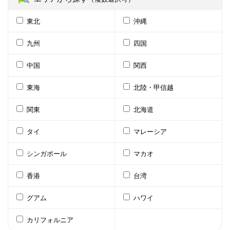
東北
沖縄
九州
四国
中国
関西
東海
北陸・甲信越
関東
北海道
タイ
マレーシア
シンガポール
マカオ
香港
台湾
グアム
ハワイ
カリフォルニア