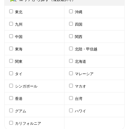
東北
沖縄
九州
四国
中国
関西
東海
北陸・甲信越
関東
北海道
タイ
マレーシア
シンガポール
マカオ
香港
台湾
グアム
ハワイ
カリフォルニア