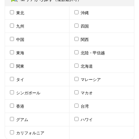
東北
沖縄
九州
四国
中国
関西
東海
北陸・甲信越
関東
北海道
タイ
マレーシア
シンガポール
マカオ
香港
台湾
グアム
ハワイ
カリフォルニア