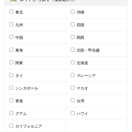
東北
沖縄
九州
四国
中国
関西
東海
北陸・甲信越
関東
北海道
タイ
マレーシア
シンガポール
マカオ
香港
台湾
グアム
ハワイ
カリフォルニア