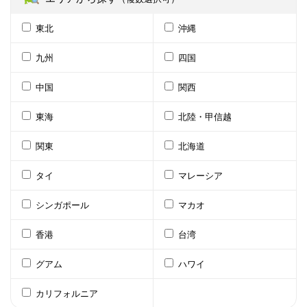
東北
沖縄
九州
四国
中国
関西
東海
北陸・甲信越
関東
北海道
タイ
マレーシア
シンガポール
マカオ
香港
台湾
グアム
ハワイ
カリフォルニア