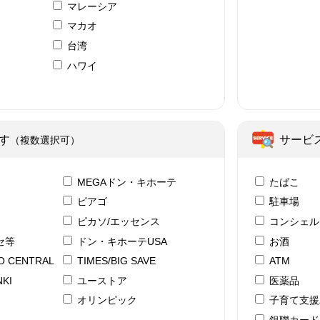
マレーシア
マカオ
台湾
ハワイ
ア
す
サービ
（複数選択可）
テ
MEGAドン・キホーテ
たばこ
ピアゴ
駐車場
ピカソ/エッセンス
コンシェル
セ等
ドン・キホーテUSA
お酒
YO CENTRAL
TIMES/BIG SAVE
ATM
KI
ユーストア
医薬品
ド
オリンピック
子育て支援
銀聯カード