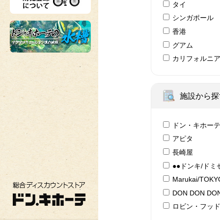
タイ
シンガポール
香港
グアム
カリフォルニ
施設から探
ドン・キホー
アピタ
長崎屋
●●ドンキ/ドミ
Marukai/TOK
総合ディスカウントストア ドン・キホーテ
DON DON DON
ロビン・フッ