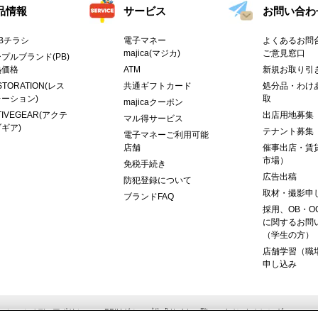
品情報
サービス
お問い合わ
Bチラシ
電子マネー
よくあるお問合
majica(マジカ)
ご意見窓口
プルブランド(PB)
熱価格
ATM
新規お取り引
STORATION(レス
共通ギフトカード
処分品・わけ
ーション)
取
majicaクーポン
TIVEGEAR(アクテ
出店用地募集
マル得サービス
ギア)
テナント募集
電子マネーご利用可能
店舗
催事出店・賃
市場）
免税手続き
広告出稿
防犯登録について
取材・撮影申
ブランドFAQ
採用、OB・O
に関するお問
（学生の方）
店舗学習（職
申し込み
ーシャルメディアポリシー
PPIHグループ公式サイト一覧
イベントカレンダー