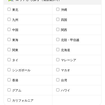
東北
沖縄
九州
四国
中国
関西
東海
北陸・甲信越
関東
北海道
タイ
マレーシア
シンガポール
マカオ
香港
台湾
グアム
ハワイ
カリフォルニア