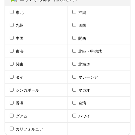
東北
沖縄
九州
四国
中国
関西
東海
北陸・甲信越
関東
北海道
タイ
マレーシア
シンガポール
マカオ
香港
台湾
グアム
ハワイ
カリフォルニア