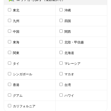
東北
沖縄
九州
四国
中国
関西
東海
北陸・甲信越
関東
北海道
タイ
マレーシア
シンガポール
マカオ
香港
台湾
グアム
ハワイ
カリフォルニア