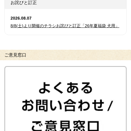
お詫びと訂正
2026.08.07
8/8(土)より開催のチラシお詫びと訂正「26年夏福袋 犬用」
ご意見窓口