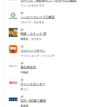
カーブス MEGAドン・キホーテ三郷店
フィットネスクラブ
1F
ハッピークレープ三郷店
クレープ・タピオカ
1F
喫茶・スナック 憩
喫茶店・カラオケ
1F
ココペッツタウン
ペットショップ・トリミング
1F
東日本住宅
不動産
1F
チャンスセンター
宝くじ
1F
ICH・GO新三郷店
美容室