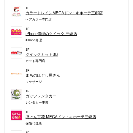
1F
カラートレインMEGAドン・キホーテ三郷店
ヘアカラー専門店
1F
iPhone修理のクイック 三郷店
iPhone修理
1F
クイックカットBB
カット専門店
1F
まちのほぐし屋さん
マッサージ
1F
ガッツレンタカー
レンタカー事業
1F
ほけん百花 MEGAドン・キホーテ三郷店
保険代理店
1F