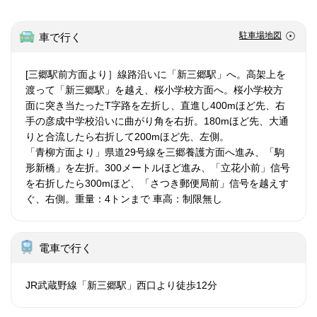
駐車場地図
車で行く
[三郷駅前方面より］線路沿いに「新三郷駅」へ。高架上を
渡って「新三郷駅」を越え、桜小学校方面へ。桜小学校方
面に突き当たったT字路を左折し、直進し400mほど先、右
手の彦成中学校沿いに曲がり角を右折。180mほど先、大通
りと合流したら右折して200mほど先、左側。
「青柳方面より」県道29号線を三郷養護方面へ進み、「駒
形新橋」を左折。300メートルほど進み、「立花小前」信号
を右折したら300mほど、「さつき郵便局前」信号を越えす
ぐ、右側。重量：4トンまで 車高：制限無し
電車で行く
JR武蔵野線「新三郷駅」西口より徒歩12分