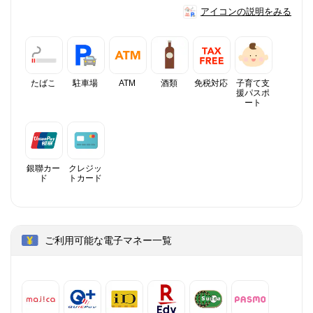
アイコンの説明をみる
たばこ
駐車場
ATM
酒類
免税対応
子育て支
援パスポ
ート
銀聯カー
クレジッ
ド
トカード
ご利用可能な電子マネー一覧