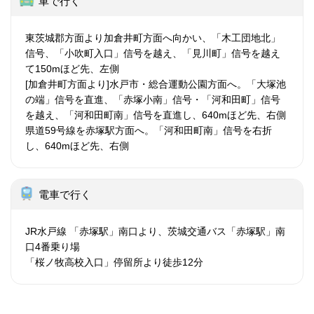
車で行く
東茨城郡方面より加倉井町方面へ向かい、「木工団地北」
信号、「小吹町入口」信号を越え、「見川町」信号を越え
て150mほど先、左側
[加倉井町方面より]水戸市・総合運動公園方面へ。「大塚池
の端」信号を直進、「赤塚小南」信号・「河和田町」信号
を越え、「河和田町南」信号を直進し、640mほど先、右側
県道59号線を赤塚駅方面へ。「河和田町南」信号を右折
し、640mほど先、右側
電車で行く
JR水戸線 「赤塚駅」南口より、茨城交通バス「赤塚駅」南
口4番乗り場
「桜ノ牧高校入口」停留所より徒歩12分