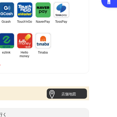
Gcash
Touch'nGo
NaverPay
TossPay
ezlink
Hello
Tinaba
money
。
店舗地図
行く