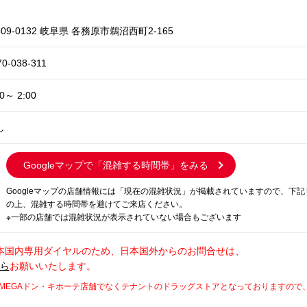
09-0132 岐阜県 各務原市鵜沼西町2-165
70-038-311
00～ 2:00
し
Googleマップで
「混雑する時間帯」をみる
Googleマップの店舗情報には「現在の混雑状況」が掲載されていますので、下
の上、混雑する時間帯を避けてご来店ください。
※一部の店舗では混雑状況が表示されていない場合もございます
本国内専用ダイヤルのため、日本国外からのお問合せは、
から
お願いいたします。
MEGAドン・キホーテ店舗でなくテナントのドラッグストアとなっておりますので