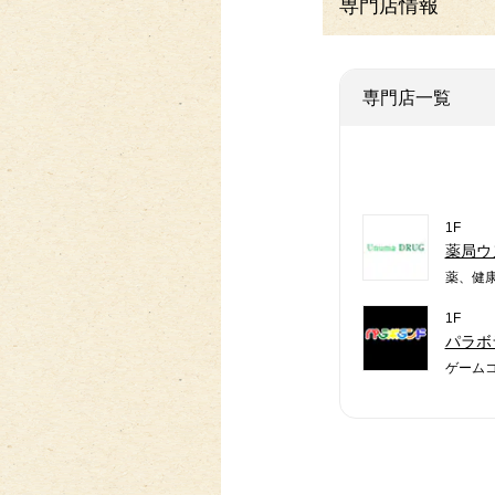
専門店情報
専門店一覧
1F
薬局ウ
薬、健
1F
パラボ
ゲーム