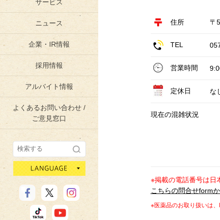
サービス
住所
〒5
ニュース
企業・IR情報
TEL
05
採用情報
営業時間
9:
アルバイト情報
定休日
な
よくあるお問い合わせ /
現在の混雑状況
ご意見窓口
language
※掲載の電話番号は日
こちらの問合せform
※医薬品のお取り扱いは、