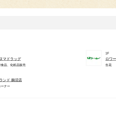
1F
ヌマドラッグ
ロワ
康食品、化粧品販売
生花
ランド 鵜沼店
コーナー