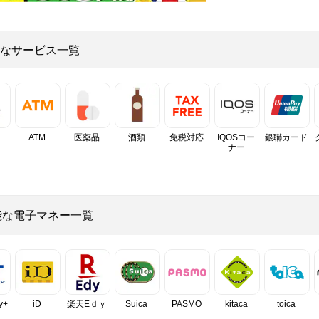
なサービス一覧
ATM
医薬品
酒類
免税対応
IQOSコー
銀聯カード
ナー
能な電子マネー一覧
y+
iD
楽天Eｄｙ
Suica
PASMO
kitaca
toica