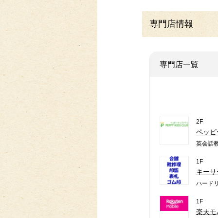
専門店情報
専門店一覧
2F
ペッピ
英会話
1F
キーサ
ハード
1F
楽天モ