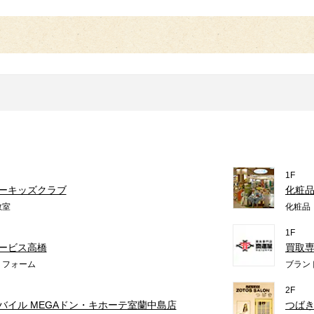
1F
ーキッズクラブ
化粧
教室
化粧品
1F
ービス高橋
買取
リフォーム
ブラン
2F
バイル MEGAドン・キホーテ室蘭中島店
つば