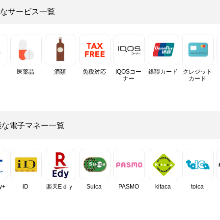
なサービス一覧
医薬品
酒類
免税対応
IQOSコー
銀聯カード
クレジット
ナー
カード
能な電子マネー一覧
y+
iD
楽天Eｄｙ
Suica
PASMO
kitaca
toica