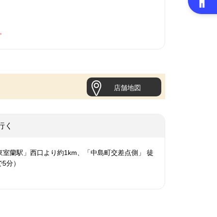
。
店舗地図
行く
東室蘭駅」西口より約1km、「中島町交差点側」 徒
で5分）