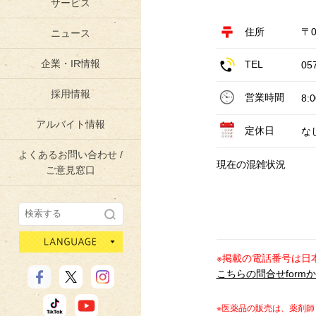
サービス
住所
〒0
ニュース
企業・IR情報
TEL
05
採用情報
営業時間
8:
アルバイト情報
定休日
な
よくあるお問い合わせ /
現在の混雑状況
ご意見窓口
language
※掲載の電話番号は日
こちらの問合せform
※医薬品の販売は、薬剤