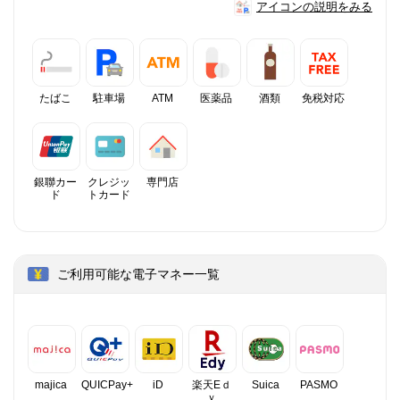
アイコンの説明をみる
たばこ
駐車場
ATM
医薬品
酒類
免税対応
銀聯カー
クレジッ
専門店
ド
トカード
ご利用可能な電子マネー一覧
majica
QUICPay+
iD
楽天Eｄ
Suica
PASMO
ｙ