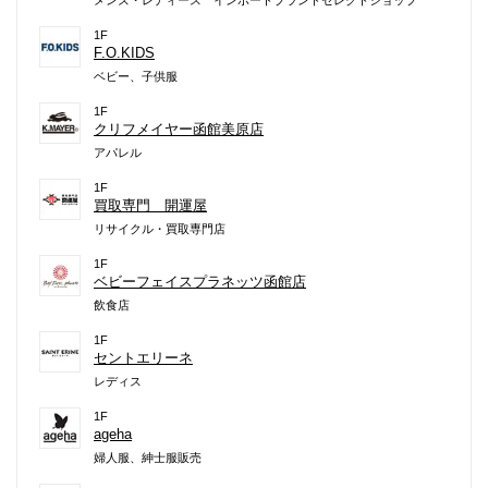
1F
F.O.KIDS
ベビー、子供服
1F
クリフメイヤー函館美原店
アパレル
1F
買取専門 開運屋
リサイクル・買取専門店
1F
ベビーフェイスプラネッツ函館店
飲食店
1F
セントエリーネ
レディス
1F
ageha
婦人服、紳士服販売