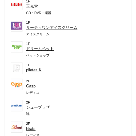
1F
玉光堂
CD・DVD・楽器
1F
サーティワンアイスクリーム
アイスクリーム
1F
ドリームペット
ペットショップ
1F
pilates K
2F
Gasp
レディス
2F
シュープラザ
靴
2F
Brats
レディス