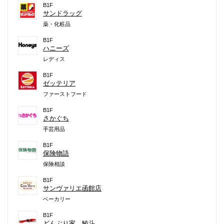
B1F
サンドラッグ
薬・化粧品
B1F
ハニーズ
レディス
B1F
ゼッテリア
ファーストフード
B1F
さかぐち
手芸用品
B1F
保険物語
保険相談
B1F
サンヴァリエ函館店
ベーカリー
B1F
どんぶり家 鮪斗