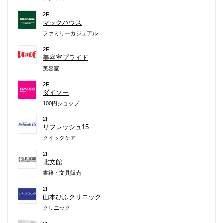
2F
マックハウス
ファミリーカジュアル
2F
美容室プライド
美容室
2F
ダイソー
100円ショップ
2F
リフレッシュ15
クイックケア
2F
北文館
書籍・文具販売
2F
山本ひふクリニック
クリニック