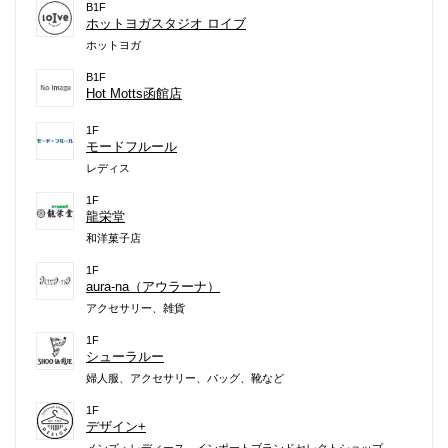
B1F
ホットヨガスタジオ ロイブ
ホットヨガ
B1F
Hot Motts函館店
1F
モードフルール
レディス
1F
龍栄堂
和洋菓子店
1F
aura-na（アウラーナ）
アクセサリー、雑貨
1F
シューラルー
婦人服、アクセサリー、バッグ、靴など
1F
デザイン+
メンズ・レディース インポートブランドセレクトショップ