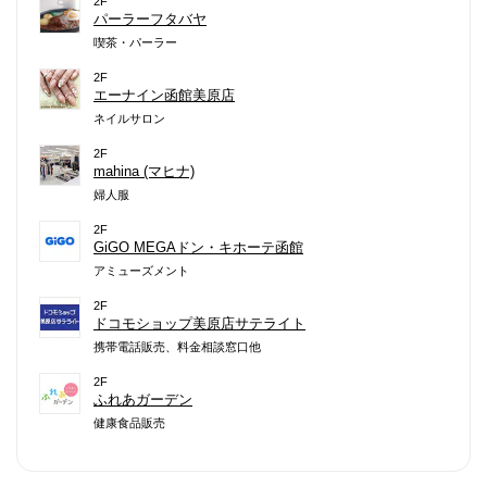
2F
パーラーフタバヤ
喫茶・パーラー
2F
エーナイン函館美原店
ネイルサロン
2F
mahina (マヒナ)
婦人服
2F
GiGO MEGAドン・キホーテ函館
アミューズメント
2F
ドコモショップ美原店サテライト
携帯電話販売、料金相談窓口他
2F
ふれあガーデン
健康食品販売