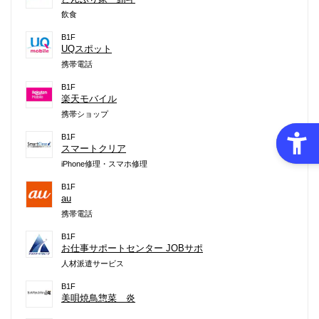
飲食
B1F
UQスポット
携帯電話
B1F
楽天モバイル
携帯ショップ
B1F
スマートクリア
iPhone修理・スマホ修理
B1F
au
携帯電話
B1F
お仕事サポートセンター JOBサポ
人材派遣サービス
B1F
美唄焼鳥惣菜 炎