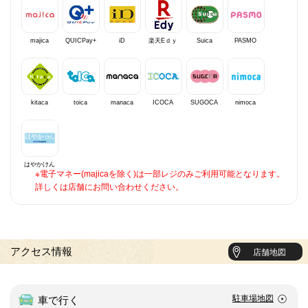
majica
QUICPay+
iD
楽天Eｄｙ
Suica
PASMO
kitaca
toica
manaca
ICOCA
SUGOCA
nimoca
はやかけん
※電子マネー(majicaを除く)は一部レジのみご利用可能となります。
詳しくは店舗にお問い合わせください。
アクセス情報
店舗地図
駐車場地図
車で行く