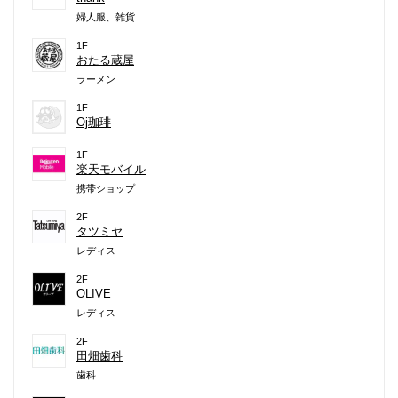
婦人服、雑貨
1F
おたる蔵屋
ラーメン
1F
Oj珈琲
1F
楽天モバイル
携帯ショップ
2F
タツミヤ
レディス
2F
OLIVE
レディス
2F
田畑歯科
歯科