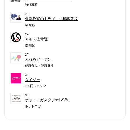
冠婚葬祭
2F
個別教室のトライ 小樽駅前校
学習塾
2F
アルス接骨院
接骨院
2F
ふれあガーデン
健康食品・健康機器
3F
ダイソー
100円ショップ
3F
ホットヨガスタジオLAVA
ホットヨガ