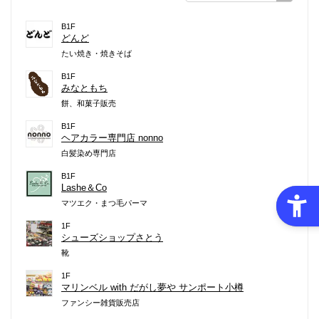
B1F
どんど
たい焼き・焼きそば
B1F
みなともち
餅、和菓子販売
B1F
ヘアカラー専門店 nonno
白髪染め専門店
B1F
Lashe＆Co
マツエク・まつ毛パーマ
1F
シューズショップさとう
靴
1F
マリンベル with だがし夢や サンポート小樽
ファンシー雑貨販売店