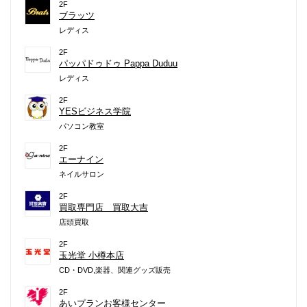
2F
ブラッツ
レディス
2F
パッパドゥドゥ Pappa Duduu
レディス
2F
YESビジネス学院
パソコン教室
2F
エーナイン
ネイルサロン
2F
買取専門店 買取大吉
店頭買取
2F
玉光堂 小樽本店
CD・DVD,楽器、関連グッズ販売
2F
あいプランお客様センター