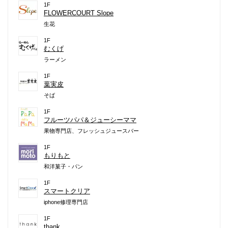
1F
FLOWERCOURT Slope
生花
1F
むくげ
ラーメン
1F
葉実皮
そば
1F
フルーツパパ＆ジューシーママ
果物専門店、フレッシュジュースバー
1F
もりもと
和洋菓子・パン
1F
スマートクリア
iphone修理専門店
1F
thank