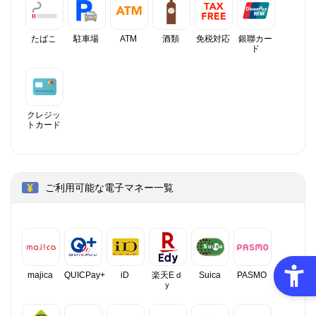
たばこ
駐車場
ATM
酒類
免税対応
銀聯カー
ド
クレジッ
トカード
ご利用可能な電子マネー一覧
majica
QUICPay+
iD
楽天Eｄ
Suica
PASMO
ｙ