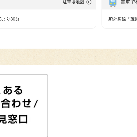
電車で
駐車場地図
Cより30分
JR外房線「茂