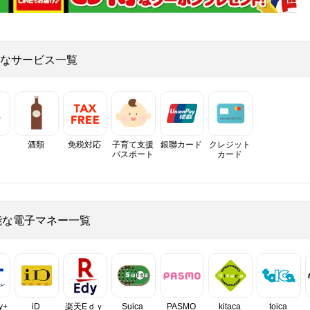
なサービス一覧
酒類
免税対応
子育て支援
銀聯カード
クレジット
パスポート
カード
能な電子マネー一覧
y+
iD
楽天Eｄｙ
Suica
PASMO
kitaca
toica