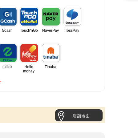
Gcash
Touch'nGo
NaverPay
TossPay
ezlink
Hello
Tinaba
money
。
店舗地図