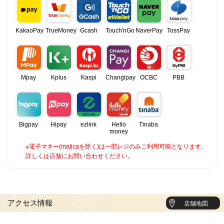
KakaoPay
TrueMoney
Gcash
Touch'nGo
NaverPay
TossPay
Mpay
Kplus
Kaspi
Changipay
OCBC
PBB
Bigpay
Hipay
ezlink
Hello
Tinaba
money
※電子マネー(majicaを除く)は一部レジのみご利用可能となります。
詳しくは店舗にお問い合わせください。
アクセス情報
店舗地図