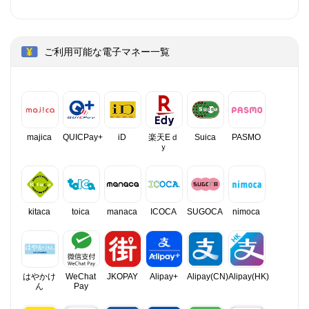
ご利用可能な電子マネー一覧
majica
QUICPay+
iD
楽天Eｄ
Suica
PASMO
ｙ
kitaca
toica
manaca
ICOCA
SUGOCA
nimoca
はやかけ
WeChat
JKOPAY
Alipay+
Alipay(CN)
Alipay(HK)
ん
Pay