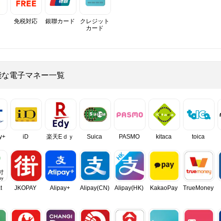
免税対応
銀聯カード
クレジット
カード
能な電子マネー一覧
y+
iD
楽天Eｄｙ
Suica
PASMO
kitaca
toica
t
JKOPAY
Alipay+
Alipay(CN)
Alipay(HK)
KakaoPay
TrueMoney