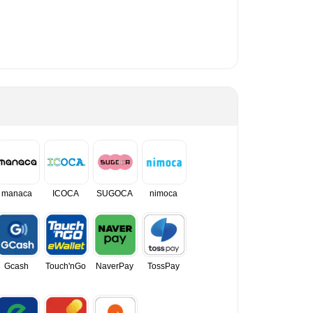
manaca
ICOCA
SUGOCA
nimoca
Gcash
Touch'nGo
NaverPay
TossPay