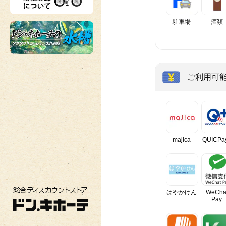
駐車場
酒類
ご利用可
majica
QUICPa
総合ディスカウントストア ドン・キホーテ
はやかけん
WeCha
Pay