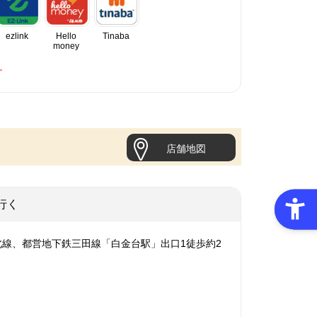
ezlink
Hello
Tinaba
money
。
店舗地図
行く
北線、都営地下鉄三田線「白金台駅」出口1徒歩約2