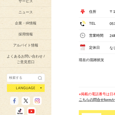
サービス
住所
〒1
ニュース
企業・IR情報
TEL
05
採用情報
営業時間
2
アルバイト情報
定休日
な
よくあるお問い合わせ /
現在の混雑状況
ご意見窓口
language
※掲載の電話番号は日
こちらの問合せform