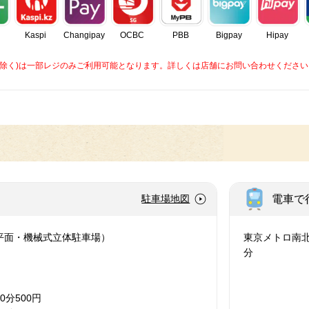
Kaspi
Changipay
OCBC
PBB
Bigpay
Hipay
caを除く)は一部レジのみご利用可能となります。詳しくは店舗にお問い合わせください
電車で
駐車場地図
平面・機械式立体駐車場）
東京メトロ南
分
0分500円