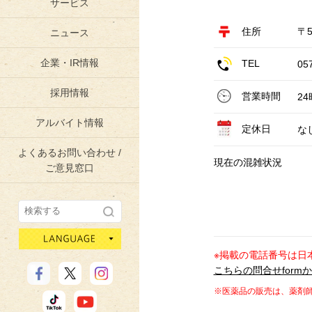
サービス
住所
〒5
ニュース
企業・IR情報
TEL
05
採用情報
営業時間
2
アルバイト情報
定休日
な
よくあるお問い合わせ /
現在の混雑状況
ご意見窓口
language
※掲載の電話番号は日
こちらの問合せform
※医薬品の販売は、薬剤