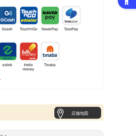
Gcash
Touch'nGo
NaverPay
TossPay
ezlink
Hello
Tinaba
money
。
店舗地図