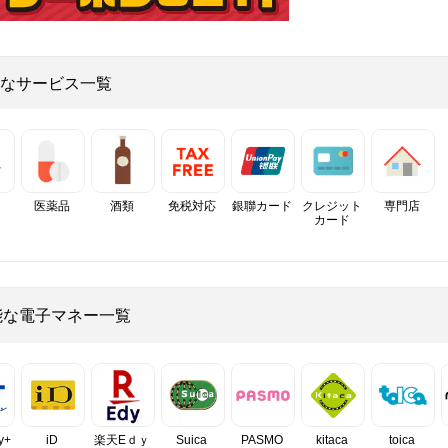
なサービス一覧
医薬品
酒類
免税対応
銀聯カード
クレジット
専門店
カード
能な電子マネー一覧
y+
iD
楽天Eｄｙ
Suica
PASMO
kitaca
toica