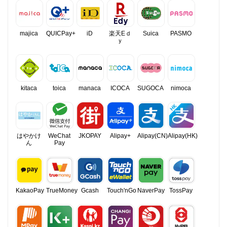
majica
QUICPay+
iD
楽天Eｄ
Suica
PASMO
ｙ
kitaca
toica
manaca
ICOCA
SUGOCA
nimoca
はやかけ
WeChat
JKOPAY
Alipay+
Alipay(CN)
Alipay(HK)
ん
Pay
KakaoPay
TrueMoney
Gcash
Touch'nGo
NaverPay
TossPay