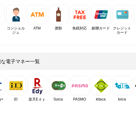
コンシェル
ATM
酒類
免税対応
銀聯カード
クレジット
ジュ
カード
能な電子マネー一覧
y+
iD
楽天Eｄｙ
Suica
PASMO
kitaca
toica