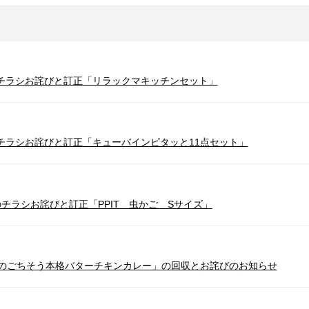
催のチラシお詫びと訂正「リラックマキッチンセット」
催のチラシお詫びと訂正「キューバインピタッと11点セット」
催のチラシお詫びと訂正「PPIT 虫かご Sサイズ」
ドのごちそう本格バターチキンカレー」の回収とお詫びのお知らせ