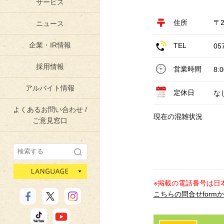
サービス
住所
〒
ニュース
企業・IR情報
TEL
05
採用情報
営業時間
8:
アルバイト情報
定休日
な
よくあるお問い合わせ /
現在の混雑状況
ご意見窓口
language
※掲載の電話番号は日
こちらの問合せform