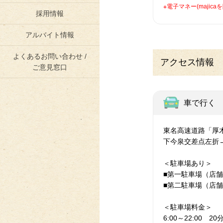
※電子マネー(maji
採用情報
アルバイト情報
よくあるお問い合わせ /
アクセス情報
ご意見窓口
車で行く
東名高速道路「厚木
下今泉交差点左折→
＜駐車場あり＞
■第一駐車場（店
■第二駐車場（店
＜駐車場料金＞
6:00～22:00 20