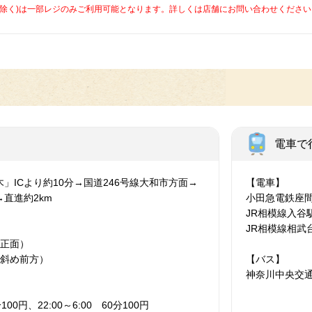
caを除く)は一部レジのみご利用可能となります。詳しくは店舗にお問い合わせください
電車で
」ICより約10分→国道246号線大和市方面→
【電車】
直進約2km
小田急電鉄座
JR相模線入谷
JR相模線相武
舗正面）
舗斜め前方）
【バス】
神奈川中央交
分100円、22:00～6:00 60分100円