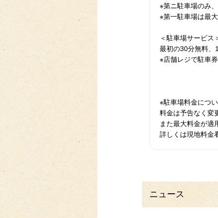
※第ニ駐車場のみ、
※第一駐車場は最
＜駐車場サービス
最初の30分無料、
※店舗レジで駐車
※駐車場料金につ
料金は予告なく変
また最大料金が適
詳しくは現地料金
ニュース