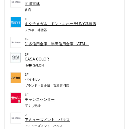
同盟書林
書店
1F
キクチメガネ ドン・キホーテUNY武豊店
メガネ、補聴器
1F
知多信用金庫 半田信用金庫（ATM）
1F
CASA COLOR
HAIR SALON
1F
バイセル
ブランド・貴金属 買取専門店
1F
チャンスセンター
宝くじ売場
2F
アミューズメント パルス
アミューズメント パルス