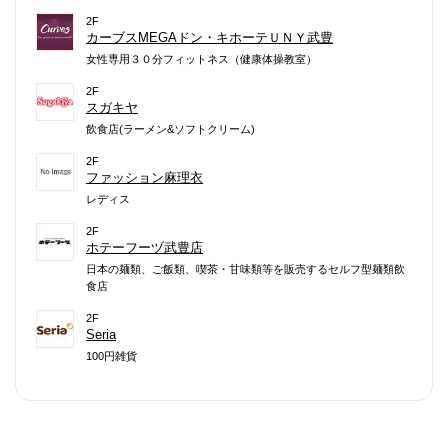
2F
カーブスMEGAドン・キホーテＵＮＹ武豊
女性専用３０分フィットネス（健康体操教室）
2F
スガキヤ
飲食店(ラーメン&ソフトクリーム)
2F
ファッション麻理衣
レディス
2F
ホテーフーヅ武豊店
日本の麺類、ご飯類、喫茶・甘味類等を販売するセルフ型麺類飲
食店
2F
Seria
100円雑貨