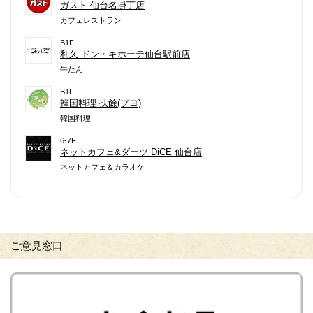
ガスト 仙台名掛丁店
カフェレストラン
B1F
利久 ドン・キホーテ仙台駅前店
牛たん
B1F
韓国料理 扶餘(プヨ)
韓国料理
6-7F
ネットカフェ&ダーツ DiCE 仙台店
ネットカフェ＆カラオケ
ご意見窓口