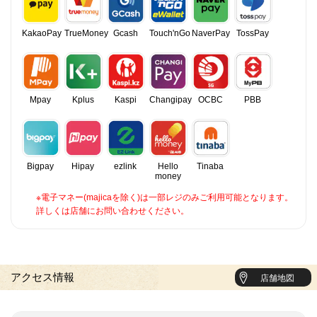
KakaoPay
TrueMoney
Gcash
Touch'nGo
NaverPay
TossPay
Mpay
Kplus
Kaspi
Changipay
OCBC
PBB
Bigpay
Hipay
ezlink
Hello
Tinaba
money
※電子マネー(majicaを除く)は一部レジのみご利用可能となります。
詳しくは店舗にお問い合わせください。
アクセス情報
店舗地図