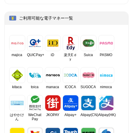
ご利用可能な電子マネー一覧
majica
QUICPay+
iD
楽天Eｄ
Suica
PASMO
ｙ
kitaca
toica
manaca
ICOCA
SUGOCA
nimoca
はやかけ
WeChat
JKOPAY
Alipay+
Alipay(CN)
Alipay(HK)
ん
Pay