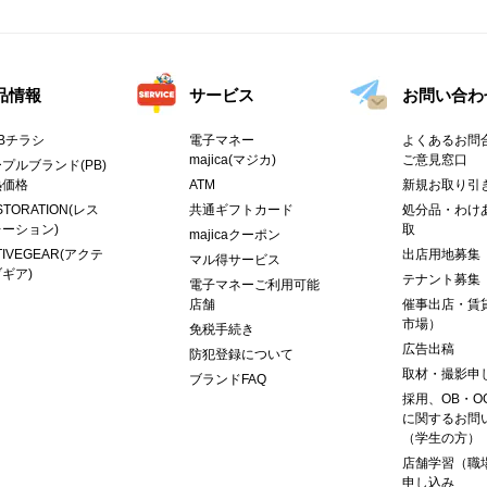
品情報
サービス
お問い合わ
Bチラシ
電子マネー
よくあるお問合
majica(マジカ)
ご意見窓口
プルブランド(PB)
熱価格
ATM
新規お取り引
STORATION(レス
共通ギフトカード
処分品・わけ
ーション)
取
majicaクーポン
TIVEGEAR(アクテ
出店用地募集
マル得サービス
ギア)
テナント募集
電子マネーご利用可能
店舗
催事出店・賃
市場）
免税手続き
広告出稿
防犯登録について
取材・撮影申
ブランドFAQ
採用、OB・O
に関するお問
（学生の方）
店舗学習（職
申し込み