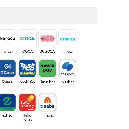
manaca
ICOCA
SUGOCA
nimoca
Gcash
Touch'nGo
NaverPay
TossPay
ezlink
Hello
Tinaba
money
。