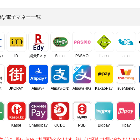
能な電子マネー一覧
y+
iD
楽天Eｄｙ
Suica
PASMO
kitaca
toica
t
JKOPAY
Alipay+
Alipay(CN)
Alipay(HK)
KakaoPay
TrueMoney
Kaspi
Changipay
OCBC
PBB
Bigpay
Hipay
caを除く)は一部レジのみご利用可能となります。詳しくは店舗にお問い合わせください