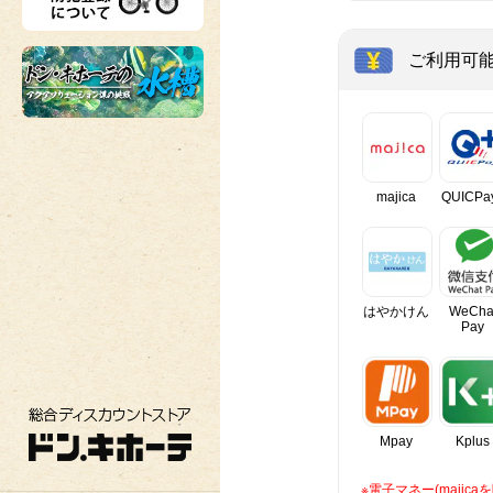
ご利用可
majica
QUICPa
はやかけん
WeCha
Pay
総合ディスカウントストア ドン・キホーテ
Mpay
Kplus
※電子マネー(maji