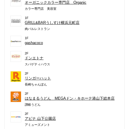
オーガニックカラー専門店 Organic
カラー専門店 美容室
1F
GRILL&BARうしすけ横浜元町店
肉バルレストラン
1F
gashacoco
2F
ドンエトナ
スパゲティハウス
2F
リンガーハット
長崎ちゃんぽん
2F
はなまるうどん MEGAドン・キホーテ港山下総本店
讃岐うどん
2F
アピナ 山下公園店
アミューズメント