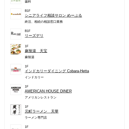
歯科
B1F
シニアライフ相談サロン めーぷる
終活、相続の相談窓口業務
B1F
リーズデリ
1F
麻辣湯 天宝
麻辣湯
1F
インドカリーダイニング Cobara-Hetta
インドカリー
1F
AMERICAN HOUSE DINER
アメリカンレストラン
1F
元町ラーメン 天華
ラーメン専門店
1F