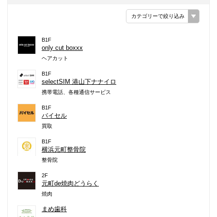
カテゴリーで絞り込み
B1F
only cut boxxx
ヘアカット
B1F
selectSIM 港山下ナナイロ
携帯電話、各種通信サービス
B1F
バイセル
買取
B1F
横浜元町整骨院
整骨院
2F
元町de焼肉どうらく
焼肉
まめ歯科