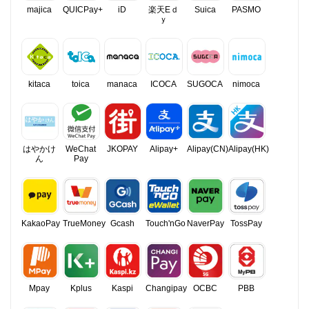
majica
QUICPay+
iD
楽天Eｄ
Suica
PASMO
ｙ
kitaca
toica
manaca
ICOCA
SUGOCA
nimoca
はやかけ
WeChat
JKOPAY
Alipay+
Alipay(CN)
Alipay(HK)
ん
Pay
KakaoPay
TrueMoney
Gcash
Touch'nGo
NaverPay
TossPay
Mpay
Kplus
Kaspi
Changipay
OCBC
PBB