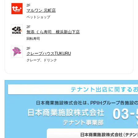
2F
マルワン 元町店
ペットショップ
2F
無添 くら寿司 横浜新山下店
回転寿司
2F
クレープハウスTUKURU
クレープ、ドリンク