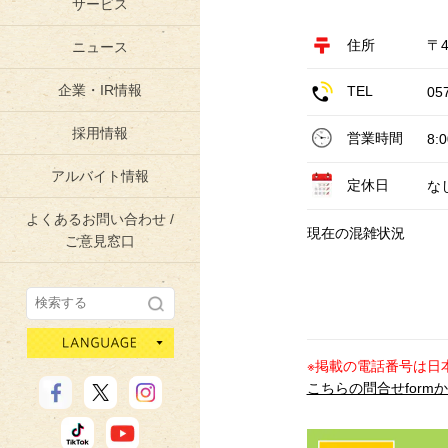
サービス
住所
〒
ニュース
企業・IR情報
TEL
05
採用情報
営業時間
8:
アルバイト情報
定休日
な
よくあるお問い合わせ /
現在の混雑状況
ご意見窓口
language
※掲載の電話番号は日
こちらの問合せform