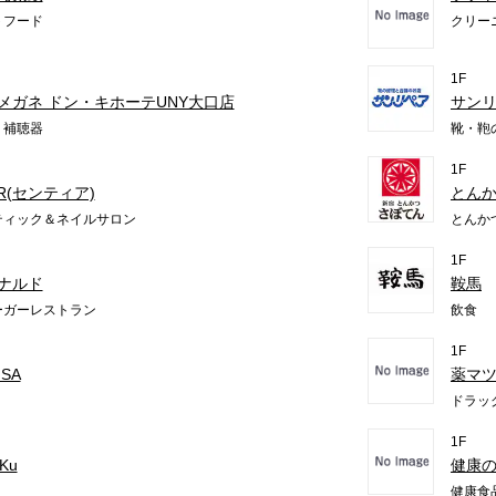
トフード
クリー
1F
メガネ ドン・キホーテUNY大口店
サン
・補聴器
靴・鞄
1F
IR(センティア)
とん
ティック＆ネイルサロン
とんか
1F
ナルド
鞍馬
ーガーレストラン
飲食
1F
SA
薬マ
ドラッ
1F
.Ku
健康
健康食