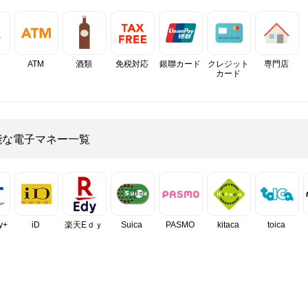
ATM
酒類
免税対応
銀聯カード
クレジット
専門店
カード
能な電子マネー一覧
y+
iD
楽天Eｄｙ
Suica
PASMO
kitaca
toica