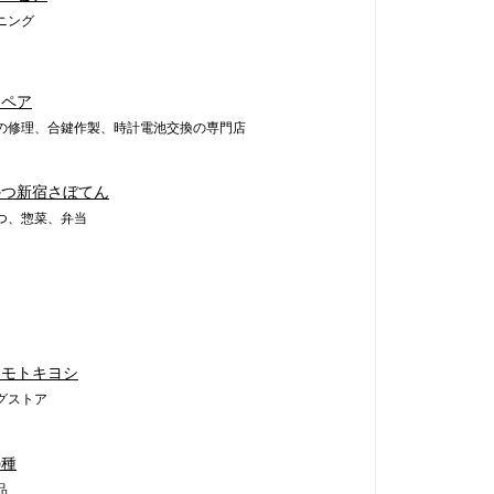
ニング
リペア
の修理、合鍵作製、時計電池交換の専門店
かつ新宿さぼてん
つ、惣菜、弁当
ツモトキヨシ
グストア
の種
品