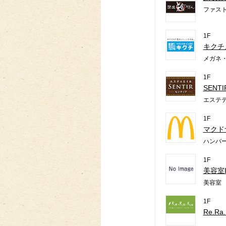
ファス
1F
キクチ
メガネ
1F
SENT
エステ
1F
マクド
ハンバ
1F
美容室I
美容室
1F
Re.Ra