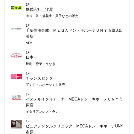
1F
株式会社 守屋
海苔・茶・落花生・菓子などの販売
1F
千葉信用金庫 ＭＥＧＡドン・キホーテＵＮＹ市原店出
張所
ATM
1F
日本一
焼鳥・惣菜・うなぎ
1F
チャンスセンター
宝くじ・スポーツくじ販売
1F
パステルイタリアーナ MEGAドン・キホーテＵＮＹ市
原店
イタリアンレストラン
1F
ピュアデンタルクリニック MEGAドン・キホーテUNY
市原