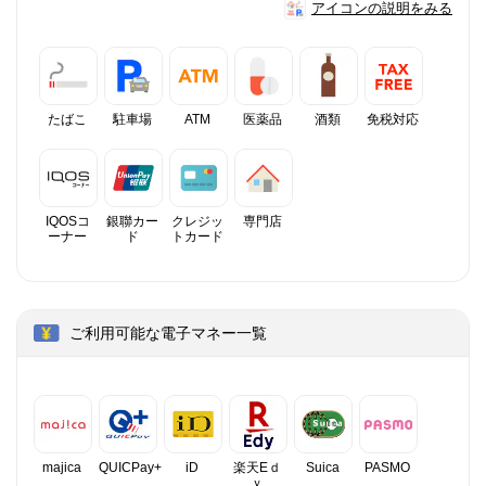
アイコンの説明をみる
たばこ
駐車場
ATM
医薬品
酒類
免税対応
IQOSコ
銀聯カー
クレジッ
専門店
ーナー
ド
トカード
ご利用可能な電子マネー一覧
majica
QUICPay+
iD
楽天Eｄ
Suica
PASMO
ｙ