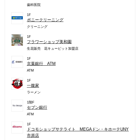
歯科医院
1F
ポニークリーニング
クリーニング
1F
フラワーショップ美和園
生花販売 花キューピット加盟店
1F
京葉銀行 ATM
ATM
1F
一腹家
ラーメン
1階F
セブン銀行
ATM
1F
ドコモショップサテライト MEGAドン・キホーテUNY
市原店