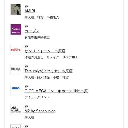
2F
AMIRI
婦人服、雑貨、小物販売
2F
カーブス
女性専用体操教室
2F
サンリフォーム 市原店
洋服のお直し リメイク リペア加工
2F
Tatsumiya(タツミヤ）市原店
婦人服・婦人洋品・小物・雑貨
2F
GIGO MEGAドン・キホーテUNY市原
アミューズメント
2F
M2 by Sensounico
婦人服
2F