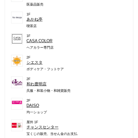
医薬品販売
1F
あかね亭
喫茶店
1F
CASA COLOR
ヘアカラー専門店
2F
シエスタ
ボディケア・フットケア
2F
和わ豊明店
呉服・和装小物・和雑貨販売
2F
DAISO
均一ショップ
屋外 1F
チャンスセンター
宝くじの販売、当せん金のお支払