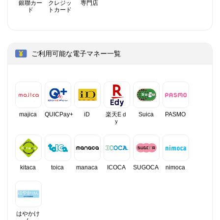
銀聯カー
クレジッ
専門店
ド
トカード
ご利用可能な電子マネー一覧
majica
QUICPay+
iD
楽天Eｄ
Suica
PASMO
ｙ
kitaca
toica
manaca
ICOCA
SUGOCA
nimoca
はやかけ