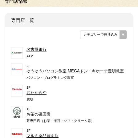
専門店情報
専門店一覧
カテゴリーで絞り込み
名古屋銀行
ATM
2F
ゆうゆうパソコン教室 MEGAドン・キホーテ豊明教室
パソコン・プログラミング教室
1F
おたからや
買取
1F
お茶の磯田園
茶専門店（お茶・海苔・ソフトクリーム等）
1F
マルミ薬品豊明店