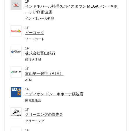
1F
インドネパール料理スパイスタウン MEGAドン・キホ
ーテUNY砺波店
インドネパール料理
1F
ピーコック
フードコート
1F
株式会社富山銀行
銀行ＡＴＭ
1F
富山第一銀行（ATM）
ATM
1F
エディオン ドン・キホーテ砺波店
家電量販店
1F
クリーニングの白光舎
クリーニング
1F