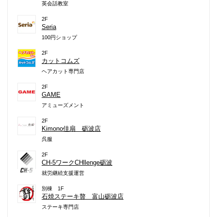
英会話教室
2F
Seria
100円ショップ
2F
カットコムズ
ヘアカット専門店
2F
GAME
アミューズメント
2F
Kimono佳扇 砺波店
呉服
2F
CH-5ワークCHllenge砺波
就労継続支援運営
別棟 1F
石焼ステーキ贅 富山砺波店
ステーキ専門店