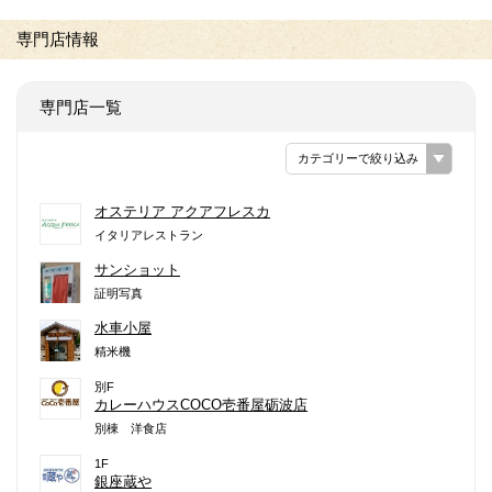
専門店情報
専門店一覧
カテゴリーで絞り込み
オステリア アクアフレスカ
イタリアレストラン
サンショット
証明写真
水車小屋
精米機
別F
カレーハウスCOCO壱番屋砺波店
別棟 洋食店
1F
銀座蔵や