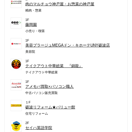
肉のマルチョウ神戸屋・お惣菜の神戸屋
精肉・惣菜
1F
藤岡園
小売り・喫茶
1F
美容プラージュMEGAドン・キホーテUNY砺波店
美容院
1F
テイクアウト中華総菜 『錦龍』
テイクアウト中華総菜
1F
アメモバ買取×パソコン職人
中古パソコン販売買取
１F
砺波リフォーム★バリュー館
住宅リフォーム
2F
セイハ英語学院