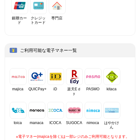
銀聯カー
クレジッ
専門店
ド
トカード
ご利用可能な電子マネー一覧
majica
QUICPay+
iD
楽天Eｄ
PASMO
kitaca
ｙ
toica
manaca
ICOCA
SUGOCA
nimoca
はやかけ
ん
※電子マネー(majicaを除く)は一部レジのみご利用可能となります。