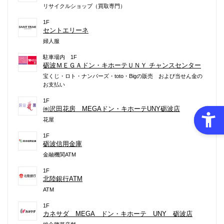
リサイクルショップ（買取専門）
1F
セントエリーネ
婦人服
駐車場内 1F
砺波ＭＥＧＡドン・キホーテＵＮＹ チャンスセンター
宝くじ・ロト・ナンバーズ・toto・Bigの販売 および当せん金の
お支払い
1F
㈱沢田花房 MEGAドン・キホーテUNY砺波店
花屋
1F
砺波信用金庫
金融機関ATM
1F
北陸銀行ATM
ATM
1F
カネサダ MEGA ドン・キホーテ UNY 砺波店