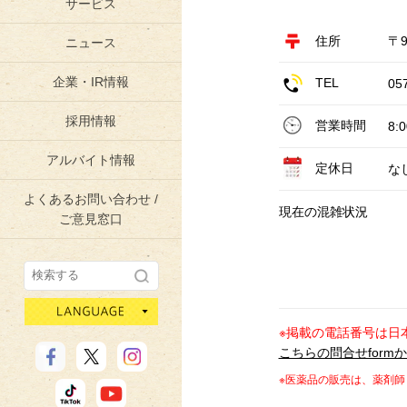
サービス
住所
〒
ニュース
企業・IR情報
TEL
05
採用情報
営業時間
8:
アルバイト情報
定休日
な
よくあるお問い合わせ /
現在の混雑状況
ご意見窓口
language
※掲載の電話番号は日
こちらの問合せform
※医薬品の販売は、薬剤