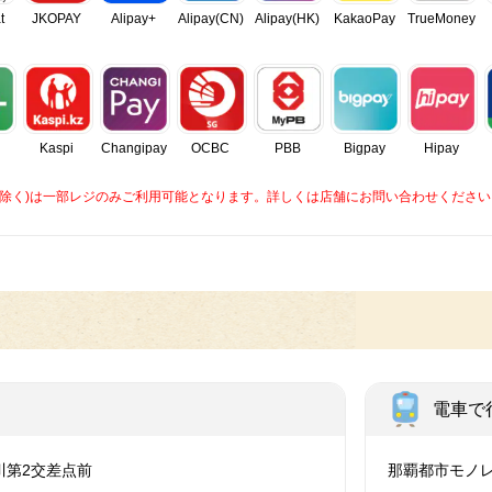
t
JKOPAY
Alipay+
Alipay(CN)
Alipay(HK)
KakaoPay
TrueMoney
Kaspi
Changipay
OCBC
PBB
Bigpay
Hipay
caを除く)は一部レジのみご利用可能となります。詳しくは店舗にお問い合わせください
電車で
川第2交差点前
那覇都市モノ