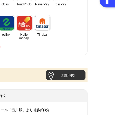
Gcash
Touch'nGo
NaverPay
TossPay
ezlink
Hello
Tinaba
money
。
店舗地図
行く
レール「壺川駅」より徒歩約3分