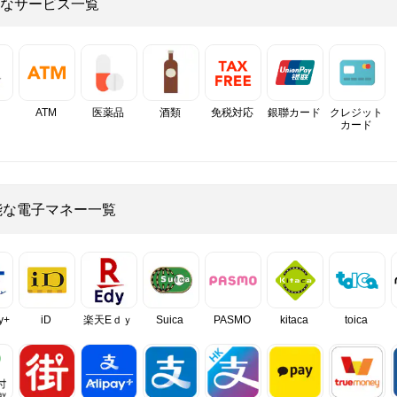
なサービス一覧
ATM
医薬品
酒類
免税対応
銀聯カード
クレジット
カード
能な電子マネー一覧
y+
iD
楽天Eｄｙ
Suica
PASMO
kitaca
toica