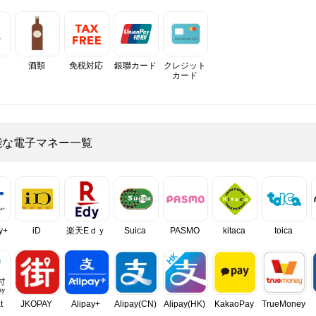
酒類
免税対応
銀聯カード
クレジット
カード
能な電子マネー一覧
y+
iD
楽天Eｄｙ
Suica
PASMO
kitaca
toica
t
JKOPAY
Alipay+
Alipay(CN)
Alipay(HK)
KakaoPay
TrueMoney