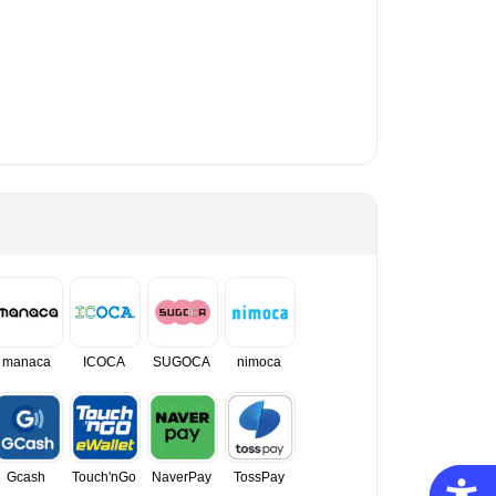
manaca
ICOCA
SUGOCA
nimoca
Gcash
Touch'nGo
NaverPay
TossPay