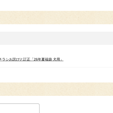
のチラシお詫びと訂正「26年夏福袋 犬用」