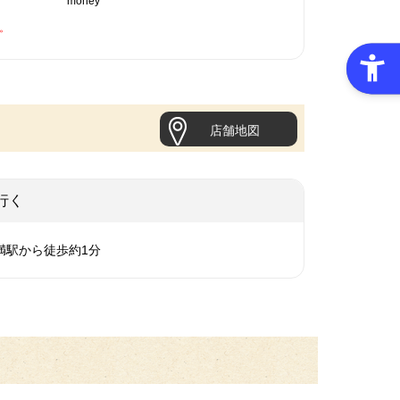
money
。
店舗地図
行く
満駅から徒歩約1分