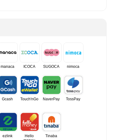
manaca
ICOCA
SUGOCA
nimoca
Gcash
Touch'nGo
NaverPay
TossPay
ezlink
Hello
Tinaba