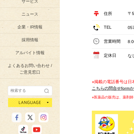
サービス
住所
〒5
ニュース
企業・IR情報
TEL
05
採用情報
営業時間
8:
アルバイト情報
定休日
な
よくあるお問い合わせ /
ご意見窓口
※掲載の電話番号は日
こちらの問合せform
※医薬品の販売は、薬剤
language