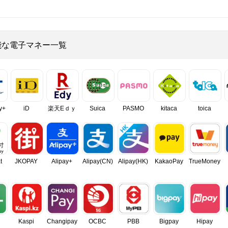
能な電子マネー一覧
y+
iD
楽天Eｄｙ
Suica
PASMO
kitaca
toica
t
JKOPAY
Alipay+
Alipay(CN)
Alipay(HK)
KakaoPay
TrueMoney
Kaspi
Changipay
OCBC
PBB
Bigpay
Hipay