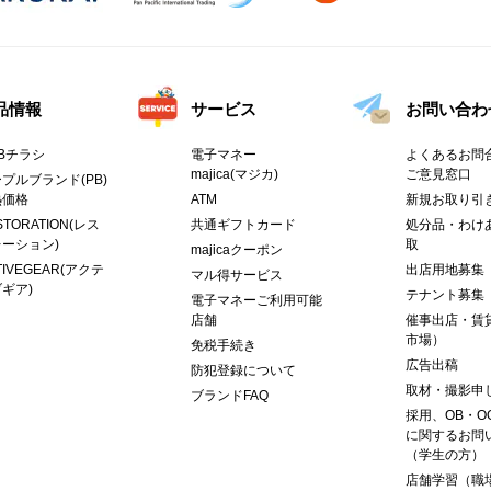
品情報
サービス
お問い合わ
Bチラシ
電子マネー
よくあるお問合
majica(マジカ)
ご意見窓口
プルブランド(PB)
熱価格
ATM
新規お取り引
STORATION(レス
共通ギフトカード
処分品・わけ
ーション)
取
majicaクーポン
TIVEGEAR(アクテ
出店用地募集
マル得サービス
ギア)
テナント募集
電子マネーご利用可能
店舗
催事出店・賃
市場）
免税手続き
広告出稿
防犯登録について
取材・撮影申
ブランドFAQ
採用、OB・O
に関するお問
（学生の方）
店舗学習（職