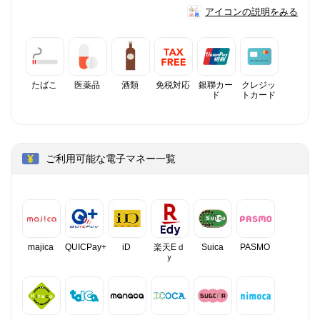
アイコンの説明をみる
たばこ
医薬品
酒類
免税対応
銀聯カー
クレジッ
ド
トカード
ご利用可能な電子マネー一覧
majica
QUICPay+
iD
楽天Eｄ
Suica
PASMO
ｙ