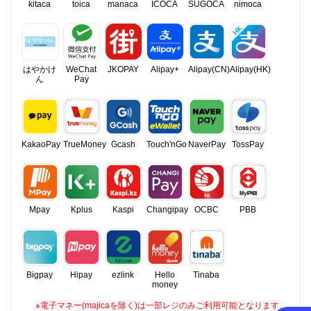
kitaca
toica
manaca
ICOCA
SUGOCA
nimoca
はやかけ
WeChat
JKOPAY
Alipay+
Alipay(CN)
Alipay(HK)
ん
Pay
KakaoPay
TrueMoney
Gcash
Touch'nGo
NaverPay
TossPay
Mpay
Kplus
Kaspi
Changipay
OCBC
PBB
Bigpay
Hipay
ezlink
Hello
Tinaba
money
※電子マネー(majicaを除く)は一部レジのみご利用可能となります。