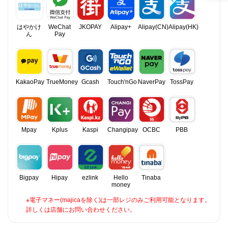
はやかけ
WeChat
JKOPAY
Alipay+
Alipay(CN)
Alipay(HK)
ん
Pay
KakaoPay
TrueMoney
Gcash
Touch'nGo
NaverPay
TossPay
Mpay
Kplus
Kaspi
Changipay
OCBC
PBB
Bigpay
Hipay
ezlink
Hello
Tinaba
money
※電子マネー(majicaを除く)は一部レジのみご利用可能となります。
詳しくは店舗にお問い合わせください。