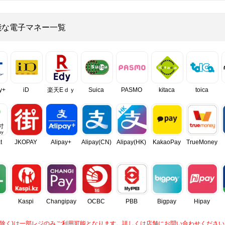
能な電子マネー一覧
y+
iD
楽天Eｄｙ
Suica
PASMO
kitaca
toica
t
JKOPAY
Alipay+
Alipay(CN)
Alipay(HK)
KakaoPay
TrueMoney
Kaspi
Changipay
OCBC
PBB
Bigpay
Hipay
caを除く)は一部レジのみご利用可能となります。詳しくは店舗にお問い合わせください