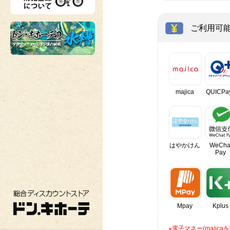
ご利用可
majica
QUICPa
はやかけん
WeCha
Pay
総合ディスカウントストア ドン・キホーテ
Mpay
Kplus
※電子マネー(maji