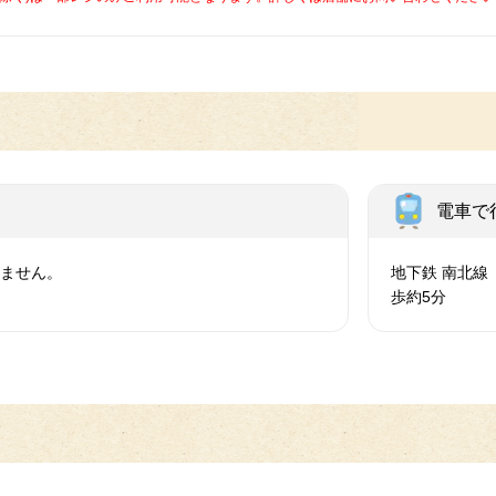
電車で
いません。
地下鉄 南北線
歩約5分