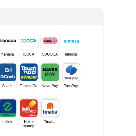
manaca
ICOCA
SUGOCA
nimoca
Gcash
Touch'nGo
NaverPay
TossPay
ezlink
Hello
Tinaba
money
。