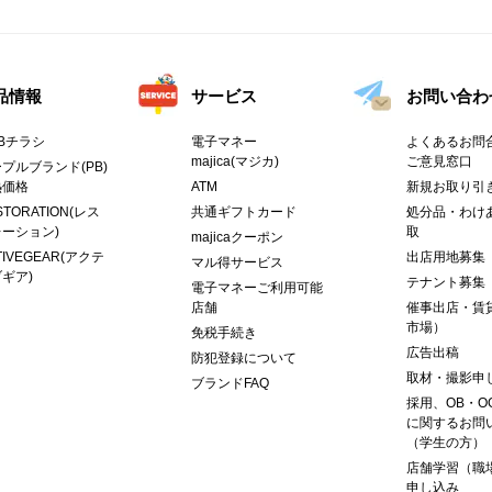
品情報
サービス
お問い合わ
Bチラシ
電子マネー
よくあるお問合
majica(マジカ)
ご意見窓口
プルブランド(PB)
熱価格
ATM
新規お取り引
STORATION(レス
共通ギフトカード
処分品・わけ
ーション)
取
majicaクーポン
TIVEGEAR(アクテ
出店用地募集
マル得サービス
ギア)
テナント募集
電子マネーご利用可能
店舗
催事出店・賃
市場）
免税手続き
広告出稿
防犯登録について
取材・撮影申
ブランドFAQ
採用、OB・O
に関するお問
（学生の方）
店舗学習（職
申し込み