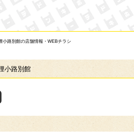
ン・キホーテ
キ狸小路別館の店舗情報・WEBチラシ
キ狸小路別館