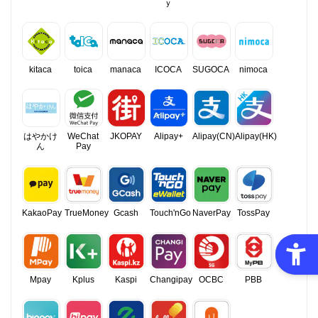
ｙ
kitaca
toica
manaca
ICOCA
SUGOCA
nimoca
はやかけ
WeChat
JKOPAY
Alipay+
Alipay(CN)
Alipay(HK)
ん
Pay
KakaoPay
TrueMoney
Gcash
Touch'nGo
NaverPay
TossPay
Mpay
Kplus
Kaspi
Changipay
OCBC
PBB