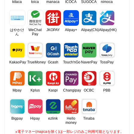
kitaca
toica
manaca
ICOCA
SUGOCA
nimoca
はやかけ
WeChat
JKOPAY
Alipay+
Alipay(CN)
Alipay(HK)
ん
Pay
KakaoPay
TrueMoney
Gcash
Touch'nGo
NaverPay
TossPay
Mpay
Kplus
Kaspi
Changipay
OCBC
PBB
Bigpay
Hipay
ezlink
Hello
Tinaba
money
※電子マネー(majicaを除く)は一部レジのみご利用可能となります。