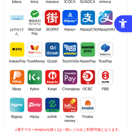
kitaca
toica
manaca
ICOCA
SUGOCA
nimoca
はやかけ
WeChat
JKOPAY
Alipay+
Alipay(CN)
Alipay(HK)
ん
Pay
KakaoPay
TrueMoney
Gcash
Touch'nGo
NaverPay
TossPay
Mpay
Kplus
Kaspi
Changipay
OCBC
PBB
Bigpay
Hipay
ezlink
Hello
Tinaba
money
※電子マネー(majicaを除く)は一部レジのみご利用可能となります。