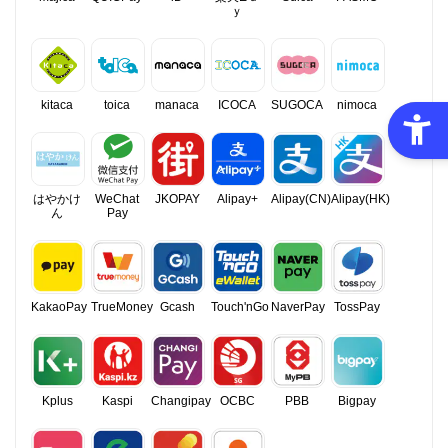
ｙ
kitaca
toica
manaca
ICOCA
SUGOCA
nimoca
はやかけ
WeChat
JKOPAY
Alipay+
Alipay(CN)
Alipay(HK)
ん
Pay
KakaoPay
TrueMoney
Gcash
Touch'nGo
NaverPay
TossPay
Kplus
Kaspi
Changipay
OCBC
PBB
Bigpay