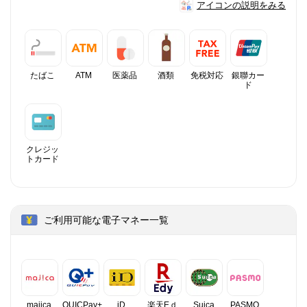
アイコンの説明をみる
たばこ
ATM
医薬品
酒類
免税対応
銀聯カー
ド
クレジッ
トカード
ご利用可能な電子マネー一覧
majica
QUICPay+
iD
楽天Eｄ
Suica
PASMO