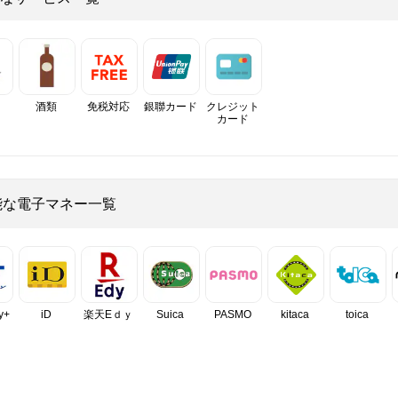
酒類
免税対応
銀聯カード
クレジット
カード
能な電子マネー一覧
y+
iD
楽天Eｄｙ
Suica
PASMO
kitaca
toica