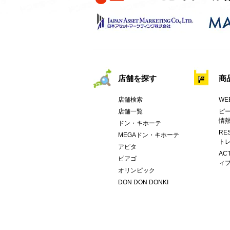
店舗を探す
商
店舗検索
WE
店舗一覧
ピー
情
ドン・キホーテ
RE
MEGAドン・キホーテ
トレ
アピタ
AC
ピアゴ
ィブ
オリンピック
DON DON DONKI