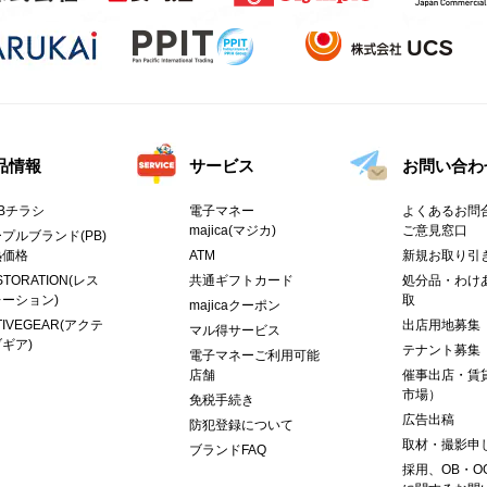
品情報
サービス
お問い合わ
Bチラシ
電子マネー
よくあるお問合
majica(マジカ)
ご意見窓口
プルブランド(PB)
熱価格
ATM
新規お取り引
STORATION(レス
共通ギフトカード
処分品・わけ
ーション)
取
majicaクーポン
TIVEGEAR(アクテ
出店用地募集
マル得サービス
ギア)
テナント募集
電子マネーご利用可能
店舗
催事出店・賃
市場）
免税手続き
広告出稿
防犯登録について
取材・撮影申
ブランドFAQ
採用、OB・O