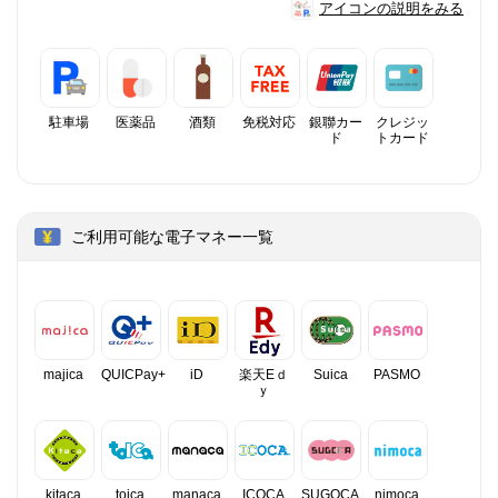
アイコンの説明をみる
駐車場
医薬品
酒類
免税対応
銀聯カー
クレジッ
ド
トカード
ご利用可能な電子マネー一覧
majica
QUICPay+
iD
楽天Eｄ
Suica
PASMO
ｙ
kitaca
toica
manaca
ICOCA
SUGOCA
nimoca